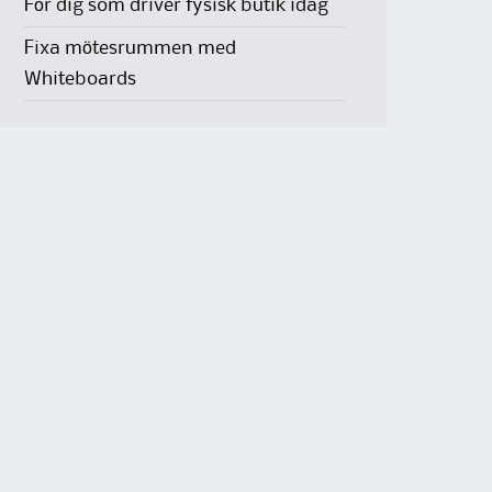
För dig som driver fysisk butik idag
Fixa mötesrummen med
Whiteboards