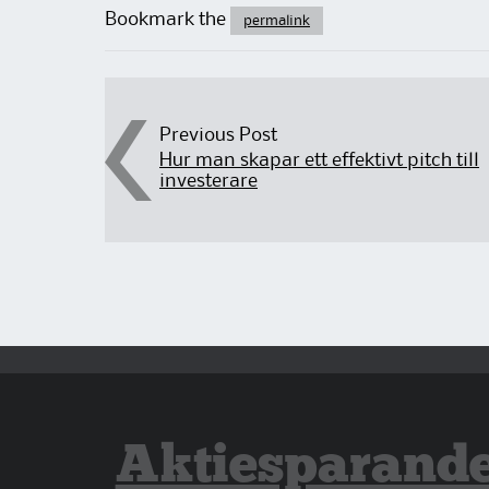
Bookmark the
permalink
Post navigation
Previous Post
Hur man skapar ett effektivt pitch till
investerare
Aktiesparand