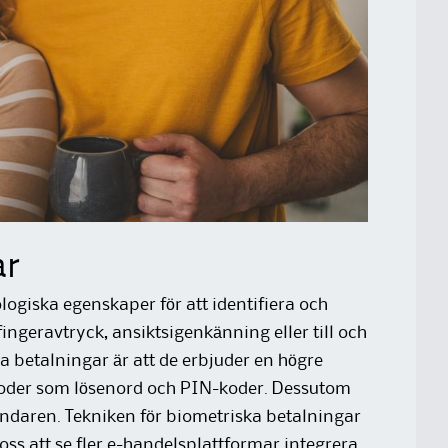
ar
ogiska egenskaper för att identifiera och
ngeravtryck, ansiktsigenkänning eller till och
 betalningar är att de erbjuder en högre
toder som lösenord och PIN-koder. Dessutom
ndaren. Tekniken för biometriska betalningar
 oss att se fler e-handelsplattformar integrera