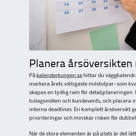
Planera årsöversikte
På
kalenderkungen.se
hittar du väggkalendra
markera årets viktigaste milstolpar—som kva
skapas en tydlig ram för detaljplaneringen.
bolagsmöten och kundevents, och placera in
interna deadlines. En komplett årsöversikt 
prioriteringar och minskar risken för dubbe
När de stora elementen är på plats är det lät