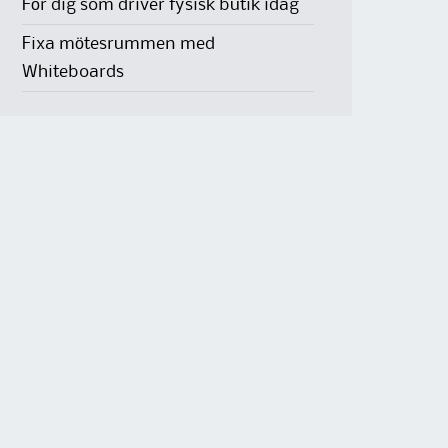
För dig som driver fysisk butik idag
Fixa mötesrummen med
Whiteboards