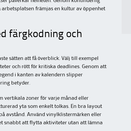
atser påverkar helheten. Genom kontinuerlig
på arbetsplatsen främjas en kultur av öppenhet
d färgkodning och
e sätten att få överblick. Välj till exempel
iteter och rött för kritiska deadlines. Genom att
egend i kanten av kalendern slipper
ring betyder.
 vertikala zoner för varje månad eller
kturerad yta som enkelt tolkas. En bra layout
på avstånd. Använd vinylklistermärken eller
et snabbt att flytta aktiviteter utan att lämna