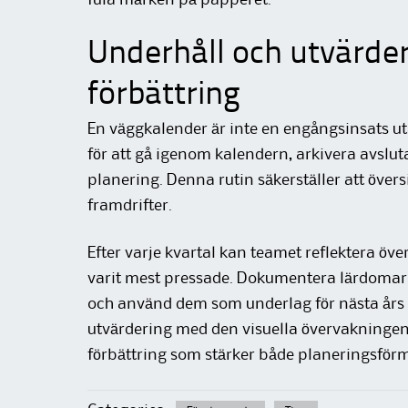
fula märken på papperet.
Underhåll och utvärder
förbättring
En väggkalender är inte en engångsinsats ut
för att gå igenom kalendern, arkivera avsl
planering. Denna rutin säkerställer att övers
framdrifter.
Efter varje kvartal kan teamet reflektera öv
varit mest pressade. Dokumentera lärdomar i
och använd dem som underlag för nästa års
utvärdering med den visuella övervakningen
förbättring som stärker både planeringsfö