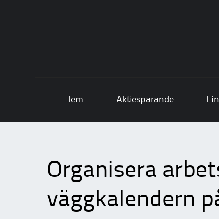
Skip to content
Hem
Aktiesparande
Fin
Organisera arbe
väggkalendern p