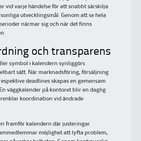
vid varje händelse för att snabbt särskilja
rsonliga utvecklingsmål. Genom att se hela
 perioder närmar sig och när det finns
on.
dning och transparens
ller symbol i kalendern synliggörs
elbart sätt. När marknadsföring, försäljning
a respektive deadlines skapas en gemensam
En väggkalender på kontoret blir en daglig
enklar koordination vid ändrade
en framför kalendern där justeringar
teammedlemmar möjlighet att lyfta problem,