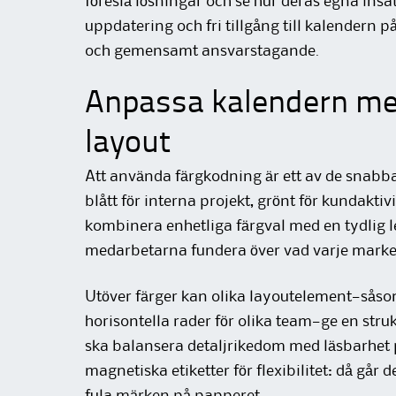
föreslå lösningar och se hur deras egna ins
uppdatering och fri tillgång till kalendern 
och gemensamt ansvarstagande.
Anpassa kalendern me
layout
Att använda färgkodning är ett av de snabbast
blått för interna projekt, grönt för kundaktiv
kombinera enhetliga färgval med en tydlig l
medarbetarna fundera över vad varje marke
Utöver färger kan olika layoutelement—såsom
horisontella rader för olika team—ge en stru
ska balansera detaljrikedom med läsbarhet 
magnetiska etiketter för flexibilitet: då går d