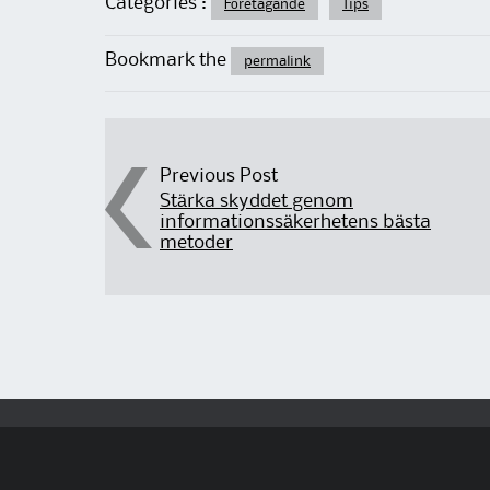
Categories :
Företagande
Tips
Bookmark the
permalink
Post navigation
Previous Post
Stärka skyddet genom
informationssäkerhetens bästa
metoder