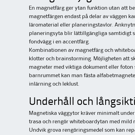
En magnetfärg ger ytan funktion utan att b
magnetfärgen endast på delar av väggen ka
läromaterial eller planeringstavlor. Ankny
planeringsyta blir lättillgängliga samtidigt
fondvägg i en accentfärg.
Kombinationen av magnetfärg och whiteboar
klotter och brainstorming. Möjligheten att
magneter med viktiga dokument eller foton s
barnrummet kan man fästa alfabetmagneter 
inlärning och leklust.
Underhåll och långsik
Magnetiska väggytor kräver minimalt under
trasa och rengör whiteboardytan med mild re
Undvik grova rengöringsmedel som kan repa 