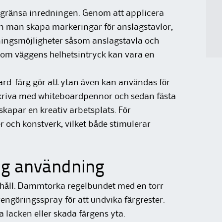
egränsa inredningen. Genom att applicera
n man skapa markeringar för anslagstavlor,
tningsmöjligheter såsom anslagstavla och
 som väggens helhetsintryck kan vara en
d-färg gör att ytan även kan användas för
 skriva med whiteboardpennor och sedan fästa
kapar en kreativ arbetsplats. För
och konstverk, vilket både stimulerar
tig användning
håll. Dammtorka regelbundet med en torr
ngöringsspray för att undvika färgrester.
lacken eller skada färgens yta.