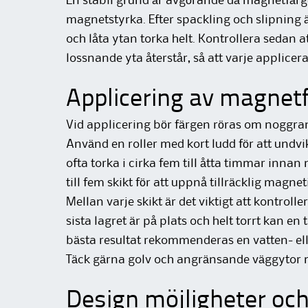
En stabil grund är avgörande då magnetfärge
magnetstyrka. Efter spackling och slipning ä
och låta ytan torka helt. Kontrollera sedan at
lossnande yta återstår, så att varje applicera
Applicering av magnet
Vid applicering bör färgen röras om noggran
Använd en roller med kort ludd för att undvi
ofta torka i cirka fem till åtta timmar innan
till fem skikt för att uppnå tillräcklig magneti
Mellan varje skikt är det viktigt att kontrolle
sista lagret är på plats och helt torrt kan en
bästa resultat rekommenderas en vatten- ell
Täck gärna golv och angränsande väggytor me
Design möjligheter och