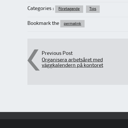
Categories :
Företagande
Tips
Bookmark the
permalink
Post navigation
Previous Post
Organisera arbetsåret med
väggkalendern på kontoret