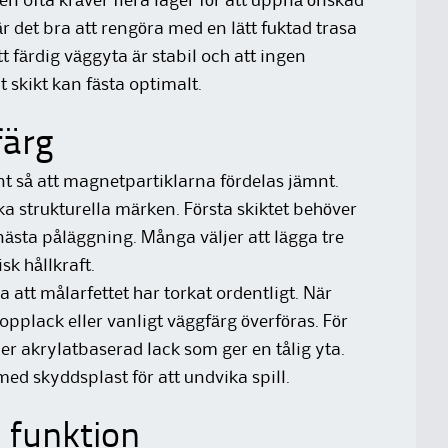
n ofta kräver flera lager för att uppnå önskad
r det bra att rengöra med en lätt fuktad trasa
t färdig väggyta är stabil och att ingen
t skikt kan fästa optimalt.
färg
t så att magnetpartiklarna fördelas jämnt.
ka strukturella märken. Första skiktet behöver
 nästa påläggning. Många väljer att lägga tre
sk hållkraft.
ra att målarfettet har torkat ordentligt. När
 topplack eller vanligt väggfärg överföras. För
er akrylatbaserad lack som ger en tålig yta.
d skyddsplast för att undvika spill.
 funktion