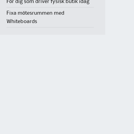
För dig som driver fysisk butik idag
Fixa mötesrummen med
Whiteboards