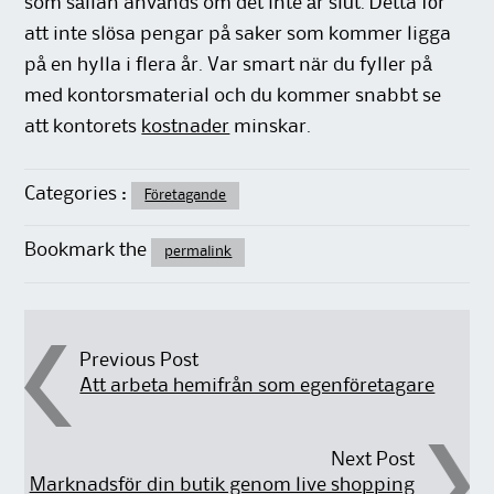
som sällan används om det inte är slut. Detta för
att inte slösa pengar på saker som kommer ligga
på en hylla i flera år. Var smart när du fyller på
med kontorsmaterial och du kommer snabbt se
att kontorets
kostnader
minskar.
Categories :
Företagande
Bookmark the
permalink
Post navigation
Previous Post
Att arbeta hemifrån som egenföretagare
Next Post
Marknadsför din butik genom live shopping