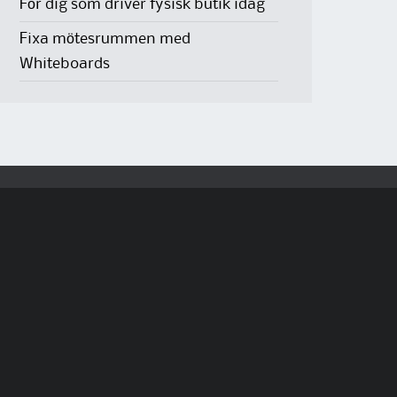
För dig som driver fysisk butik idag
Fixa mötesrummen med
Whiteboards