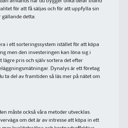
edan används när du bygger olika delar bland
itet för att få säljas och för att uppfylla sin
r gällande detta.
a i ett sorteringssystem istället för att köpa
ing men den investeringen kan löna sig i
t lägre pris och själv sortera det efter
beläggningsmätningar. Dynalys är ett företag
du ta del av framtiden så läs mer på nätet om
tiden måste också våra metoder utvecklas.
överväga om det är av intresse att köpa in ett