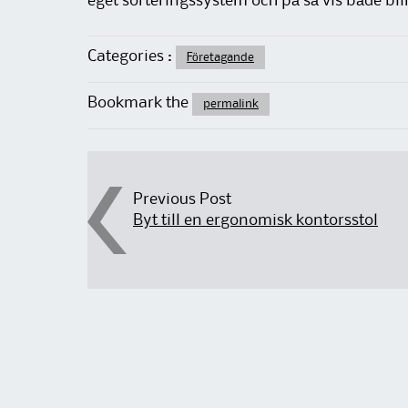
eget sorteringssystem och på så vis både bli
Categories :
Företagande
Bookmark the
permalink
Post navigation
Previous Post
Byt till en ergonomisk kontorsstol