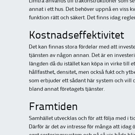
Limträ används till träkonstruktioner som s
annat i ett hus. Det behöver uppnå en viss kval
funktion rätt och säkert. Det finns idag regle
Kostnadseffektivitet
Det kan finnas stora fördelar med att invester
tjänsten av någon annan. Det är en invester
längden då du istället kan köpa in virke till et
hållfasthet, densitet, men också fukt och yt
som erbjuder ett sådant här system och vill 
bland annat företagets tjänster.
Framtiden
Samhället utvecklas och för att följa med i 
Därför är det av intresse för många att idag 